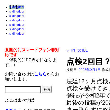
slidingdoor
slidingdoor
slidingdoor
slidingdoor
slidingdoor
slidingdoor
slidingdoor
←
IPF 501BL
意図的にスマートフォン非対
応です
点検2回目
（強制的にPC表示になりま
す。）
投稿日:
2023年2月1日
作成
お問い合わせは
こちら
からお
願いします。
法廷12ヶ月点
点検を受けてき
登録が令和2年
よこはまべすぱ
最後の投稿が20
まー乗らずに格