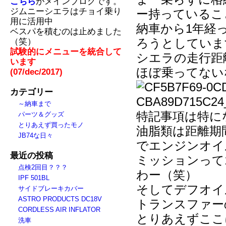
こちら
がメインブログです。
ジムニーシエラはチョイ乗り
ー持っているこ
用に活用中
納車から1年経っ
ベスパを積むのは止めました
（笑）
ろうとしていま
試験的にメニューを統合して
シエラの走行距離
います
ほぼ乗ってない
(07/dec/2017)
カテゴリー
～納車まで
特記事項は特に
パーツ＆グッズ
とりあえず買ったモノ
油脂類は距離期
JB74な日々
でエンジンオイ
最近の投稿
ミッションって
点検2回目？？？
わー（笑）
IPF 501BL
そしてデフオイ
サイドブレーキカバー
ASTRO PRODUCTS DC18V
トランスファー
CORDLESS AIR INFLATOR
とりあえずここ
洗車